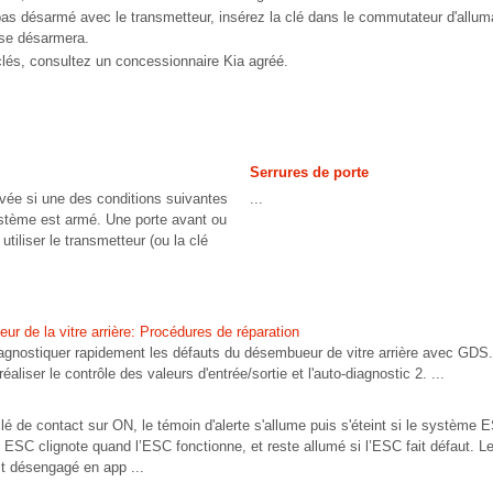
pas désarmé avec le transmetteur, insérez la clé dans le commutateur d'alluma
se désarmera.
lés, consultez un concessionnaire Kia agréé.
Serrures de porte
ivée si une des conditions suivantes
...
ystème est armé. Une porte avant ou
utiliser le transmetteur (ou la clé
ur de la vitre arrière: Procédures de réparation
iagnostiquer rapidement les défauts du désembueur de vitre arrière avec GDS
réaliser le contrôle des valeurs d'entrée/sortie et l'auto-diagnostic 2. ...
é de contact sur ON, le témoin d'alerte s'allume puis s'éteint si le système 
 ESC clignote quand l’ESC fonctionne, et reste allumé si l’ESC fait défaut.
t désengagé en app ...