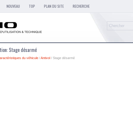
NOUVEAU
TOP
PLAN DU SITE
RECHERCHE
sation: Stage désarmé
aractéristiques du véhicule
/
Antivol
/ Stage désarmé