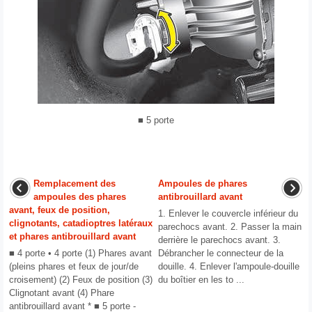
■ 5 porte
Remplacement des
Ampoules de phares
ampoules des phares
antibrouillard avant
avant, feux de position,
1. Enlever le couvercle inférieur du
clignotants, catadioptres latéraux
parechocs avant. 2. Passer la main
et phares antibrouillard avant
derrière le parechocs avant. 3.
■ 4 porte • 4 porte (1) Phares avant
Débrancher le connecteur de la
(pleins phares et feux de jour/de
douille. 4. Enlever l'ampoule-douille
croisement) (2) Feux de position (3)
du boîtier en les to ...
Clignotant avant (4) Phare
antibrouillard avant * ■ 5 porte -