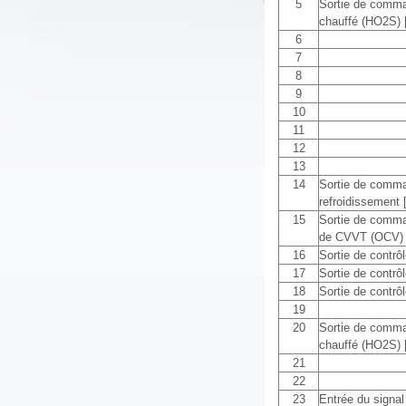
5
Sortie de comma
chauffé (HO2S) [
6
7
8
9
10
11
12
13
14
Sortie de comman
refroidissement
15
Sortie de comma
de CVVT (OCV) 
16
Sortie de contrôl
17
Sortie de contrôl
18
Sortie de contrôl
19
20
Sortie de comma
chauffé (HO2S) [
21
22
23
Entrée du signal