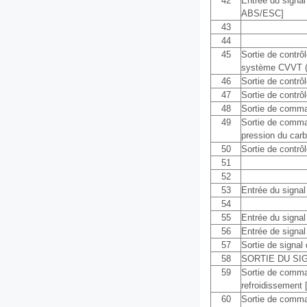
42
Entrée du signal
ABS/ESC]
43
44
45
Sortie de contrô
système CVVT (
46
Sortie de contrôl
47
Sortie de contrôl
48
Sortie de comman
49
Sortie de comm
pression du car
50
Sortie de contrô
51
52
53
Entrée du signal 
54
55
Entrée du signal
56
Entrée de signal
57
Sortie de signal
58
SORTIE DU SI
59
Sortie de comman
refroidissement
60
Sortie de comma