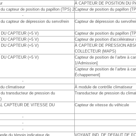
ur
À CAPTEUR DE POSITION DU PA
 du capteur de position du papillon (TPS) 2
Capteur de position du papillon (T
-
 du capteur de dépression du servofrein
Capteur de dépression du servofr
 DU CAPTEUR (+5 V)
Capteur de position du papillon (T
 DU CAPTEUR (+5 V)
Capteur de position d'accélérateur
 DU CAPTEUR (+5 V)
À CAPTEUR DE PRESSION ABS
COLLECTEUR (MAPS)
 DU CAPTEUR (+5 V)
Capteur de position de l’arbre à
1/Admission]
Capteur de position de l’arbre à 
Échappement]
-
du climatiseur
À module de contrôle climatiseur
 du transducteur de pression du
Transducteur de pression du clima
)
L CAPTEUR DE VITESSE DU
Capteur de vitesse du véhicule
-
-
-
nde du témoin indicateur de
VOYANT IND. DE DEFAUT DE 