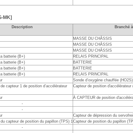
G-MK]
Description
Branché à
MASSE DU CHÂSSIS
MASSE DU CHÂSSIS
MASSE DU CHÂSSIS
a batterie (B+)
RELAIS PRINCIPAL
a batterie (B+)
BATTERIE
a batterie (B+)
BATTERIE
a batterie (B+)
RELAIS PRINCIPAL
ur
Sonde d’oxygène chauffée (HO2S) [
 de capteur 1 de position d’accélérateur
Capteur de position d'accélérateur
ur
À CAPTEUR de position d′accéléra
-
-
ur
Capteur de dépression du servofr
 du capteur de position du papillon (TPS) 1
Capteur de position du papillon (T
-