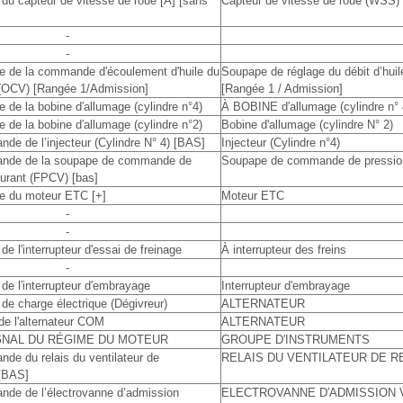
 du capteur de vitesse de roue [A] [sans
Capteur de vitesse de roue (WSS) 
-
-
le de la commande d'écoulement d'huile du
Soupape de réglage du débit d’hu
OCV) [Rangée 1/Admission]
[Rangée 1 / Admission]
e de la bobine d′allumage (cylindre n°4)
À BOBINE d′allumage (cylindre n° 
e de la bobine d′allumage (cylindre n°2)
Bobine d'allumage (cylindre N° 2)
de de l’injecteur (Cylindre N° 4) [BAS]
Injecteur (Cylindre n°4)
ande de la soupape de commande de
Soupape de commande de pression
burant (FPCV) [bas]
le du moteur ETC [+]
Moteur ETC
-
-
de l'interrupteur d'essai de freinage
À interrupteur des freins
-
 de l′interrupteur d′embrayage
Interrupteur d'embrayage
 de charge électrique (Dégivreur)
ALTERNATEUR
 de l'alternateur COM
ALTERNATEUR
GNAL DU RÉGIME DU MOTEUR
GROUPE D′INSTRUMENTS
de du relais du ventilateur de
RELAIS DU VENTILATEUR DE 
 [BAS]
nde de l’électrovanne d’admission
ELECTROVANNE D′ADMISSION V