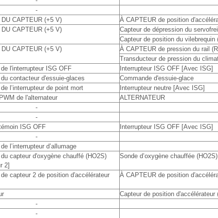
-
-
 DU CAPTEUR (+5 V)
À CAPTEUR de position d′accéléra
 DU CAPTEUR (+5 V)
Capteur de dépression du servofr
Capteur de position du vilebrequi
 DU CAPTEUR (+5 V)
À CAPTEUR de pression du rail (
Transducteur de pression du clima
 de l'interrupteur ISG OFF
Interrupteur ISG OFF [Avec ISG]
 du contacteur d'essuie-glaces
Commande d'essuie-glace
de l’interrupteur de point mort
Interrupteur neutre [Avec ISG]
 PWM de l'alternateur
ALTERNATEUR
-
-
e témoin ISG OFF
Interrupteur ISG OFF [Avec ISG]
-
de l’interrupteur d’allumage
l du capteur d'oxygène chauffé (HO2S)
Sonde d’oxygène chauffée (HO2S) [
r 2]
 de capteur 2 de position d′accélérateur
À CAPTEUR de position d′accéléra
ur
Capteur de position d'accélérateur
-
-