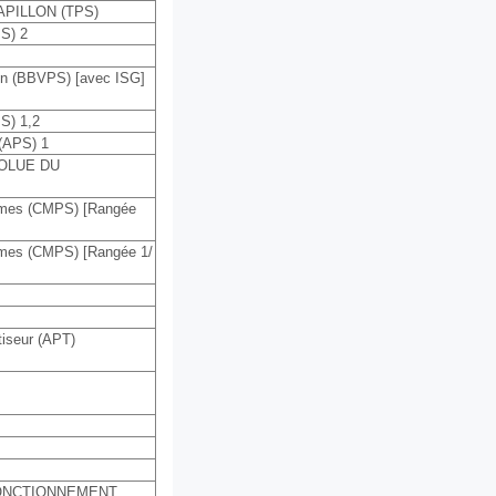
PILLON (TPS)
PS) 2
ein (BBVPS) [avec ISG]
PS) 1,2
 (APS) 1
OLUE DU
 cames (CMPS) [Rangée
cames (CMPS) [Rangée 1/
tiseur (APT)
FONCTIONNEMENT