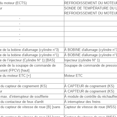
 du moteur (ECTS)
REFROIDISSEMENT DU MOTEUR
ur
SONDE DE TEMPÉRATURE DU L
REFROIDISSEMENT DU MOTEUR
-
-
-
-
-
-
e de la bobine d′allumage (cylindre n°3)
À BOBINE d′allumage (cylindre n°3
e de la bobine d′allumage (cylindre n°1)
À BOBINE d′allumage (cylindre n°1
e de l’injecteur (Cylindre N° 1) [BAS]
Injecteur (cylindre N° 1)
ande de la soupape de commande de
Soupape de commande de pression
urant (FPCV) [haut]
le du moteur ETC [+]
Moteur ETC
-
l du capteur de cognement (KS)
À CAPTEUR de cognement (KS)
ur
À CAPTEUR de cognement (KS)
max. d’interrupteur de soufflerie
À module de contrôle du réchauffe
 du contacteur de feux d'arrêt
À interrupteur des freins
 du capteur de vitesse de roue [B] [sans
Capteur de vitesse de roue (WSS) 