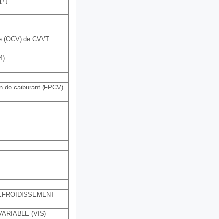
[+]
ile (OCV) de CVVT
4)
 de carburant (FPCV)
REFROIDISSEMENT
ARIABLE (VIS)