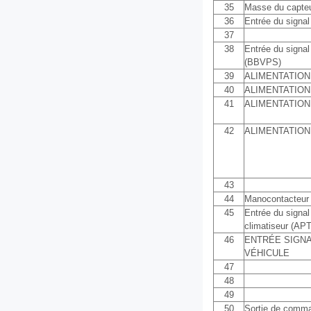
35
Masse du capte
36
Entrée du signal
37
38
Entrée du signal
(BBVPS)
39
ALIMENTATION
40
ALIMENTATION
41
ALIMENTATION
42
ALIMENTATION
43
44
Manocontacteur 
45
Entrée du signal
climatiseur (APT
46
ENTRÉE SIGNA
VÉHICULE
47
48
49
50
Sortie de comma