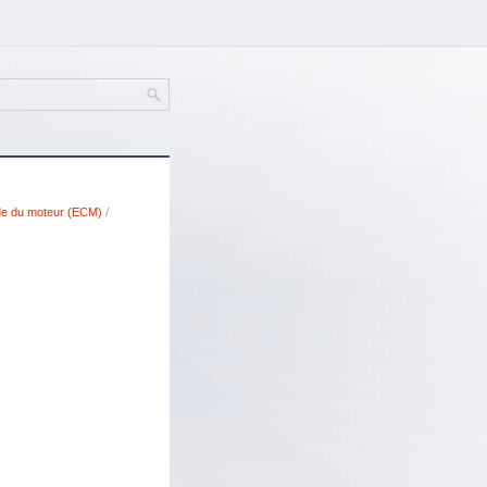
e du moteur (ECM)
/