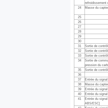
refroidissement
24
Masse du capte
25
26
27
28
29
30
31
Sortie de contrôl
32
Sortie de contrôl
33
Sortie de contrôl
34
Sortie de comm
pression du carb
35
Sortie de contrô
36
37
Entrée du signa
38
Masse du capte
39
Entrée du signal 
40
Entrée du signal
41
Entrée du signal
ABS/ESC]