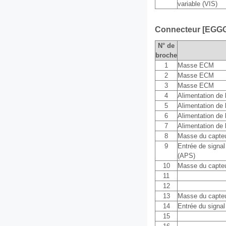
variable (VIS)
Connecteur [EGG
N° de
broche
1
Masse ECM
2
Masse ECM
3
Masse ECM
4
Alimentation de l
5
Alimentation de l
6
Alimentation de l
7
Alimentation de l
8
Masse du capte
9
Entrée de signal
(APS)
10
Masse du capte
11
12
13
Masse du capte
14
Entrée du signal
15