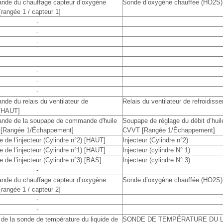
nde du chauffage capteur d’oxygène
Sonde d’oxygène chauffée (HO2S) [
rangée 1 / capteur 1]
-
-
-
-
-
-
-
-
de du relais du ventilateur de
Relais du ventilateur de refroidiss
 [HAUT]
nde de la soupape de commande d'huile
Soupape de réglage du débit d’hui
[Rangée 1/Échappement]
CVVT [Rangée 1/Échappement]
e de l’injecteur (Cylindre n°2) [HAUT]
Injecteur (Cylindre n°2)
e de l’injecteur (Cylindre n°1) [HAUT]
Injecteur (cylindre N° 1)
e de l’injecteur (Cylindre n°3) [BAS]
Injecteur (cylindre N° 3)
-
nde du chauffage capteur d’oxygène
Sonde d’oxygène chauffée (HO2S) [
rangée 1 / capteur 2]
-
-
 de la sonde de température du liquide de
SONDE DE TEMPÉRATURE DU L