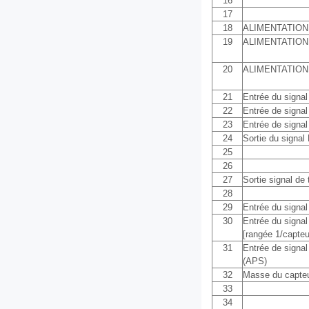
16
17
18
ALIMENTATION
19
ALIMENTATION
20
ALIMENTATION
21
Entrée du signal
22
Entrée de signal
23
Entrée de signal 
24
Sortie du signal
25
26
27
Sortie signal d
28
29
Entrée du signal 
30
Entrée du signa
[rangée 1/capteu
31
Entrée de signal
(APS)
32
Masse du capte
33
34